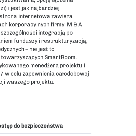
yszukiwania, opcję łączenia
) i jest jak najbardziej
strona internetowa zawiera
ach korporacyjnych firmy. M & A
w szczególności integracją po
niem funduszy i restrukturyzacją,
ycznych – nie jest to
m towarzyszących SmartRoom.
dykowanego menedżera projektu i
7 w celu zapewnienia całodobowej
cji waszego projektu.
stęp do bezpieczeństwa