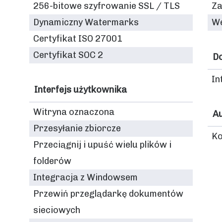
256-bitowe szyfrowanie SSL / TLS
Za
Dynamiczny Watermarks
We
Certyfikat ISO 27001
Certyfikat SOC 2
D
In
Interfejs użytkownika
Witryna oznaczona
Au
Przesyłanie zbiorcze
Ko
Przeciągnij i upuść wielu plików i
folderów
Integracja z Windowsem
Przewiń przeglądarkę dokumentów
sieciowych