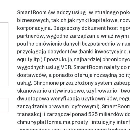
SmartRoom świadczy usługi wirtualnego pok
biznesowych, takich jak rynki kapitałowe, r
korporacyjna. Bezpieczny dokument hostingo
partnerów, wygodne zarządzanie wrażliwymi 
poufne omówienie danych bezpośrednio w ram
przyciągają decydentów (banki inwestycyjne,
equity itp.) I poszukują najbardziej chroniony
wygodnych usług VDR. SmartRoom należy do 
dostawców, a ponadto oferuje rozsądną poli
usług. Chronione przez złożony system zabez
skanowanie antywirusowe, szyfrowanie i two
dwuetapowa weryfikacja użytkowników, regula
zarządzanie prawami cyfrowymi), SmartRoom 
transakcji i zarządzał ponad 525 miliardów d
chmurę platforma ma prosty i intuicyjny inter