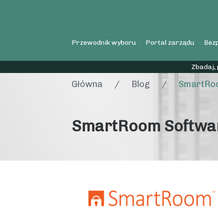
Przewodnik wyboru
Portal zarządu
Bezp
Zbadaj,
Główna
/
Blog
/
SmartRo
SmartRoom Softwa