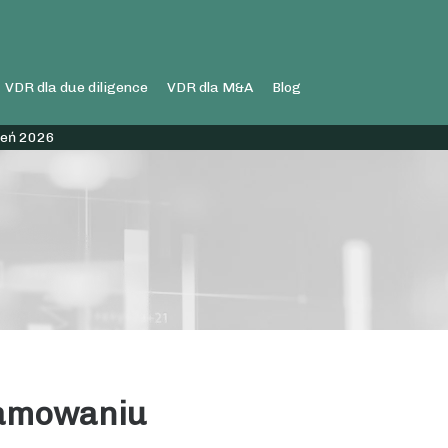
VDR dla due diligence
VDR dla M&A
Blog
ień 2026
ramowaniu