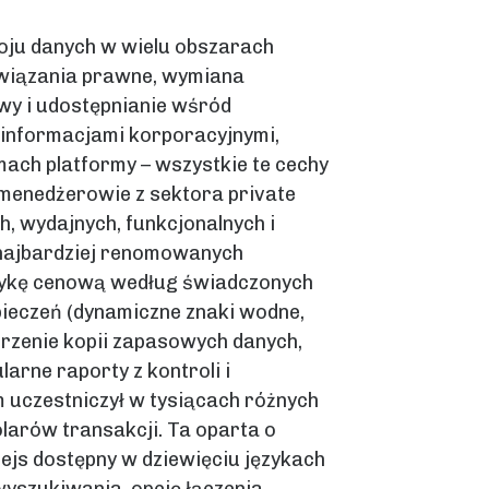
oju danych w wielu obszarach
ozwiązania prawne, wymiana
wy i udostępnianie wśród
informacjami korporacyjnymi,
ach platformy – wszystkie te cechy
 menedżerowie z sektora private
ch, wydajnych, funkcjonalnych i
najbardziej renomowanych
tykę cenową według świadczonych
pieczeń (dynamiczne znaki wodne,
rzenie kopii zapasowych danych,
rne raporty z kontroli i
uczestniczył w tysiącach różnych
olarów transakcji. Ta oparta o
fejs dostępny w dziewięciu językach