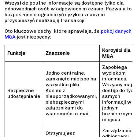
Wszystkie poufne informacje są dostępne tylko dla
odpowiednich osób w odpowiednim czasie. Pozwala to
bezpośrednio ograniczyć ryzyko i znacznie
przyspieszyć realizację transakcji.
Oto kluczowe cechy, które sprawiają, że
pokój danych
M&A
jest niezbędny:
Korzyści dla
Funkcja
Znaczenie
M&A
Zapobiega
Jedno centralne,
wyciekom
zamknięte miejsce na
informacji.
wszystkie pliki.
Wszyscy mają
Bezpieczne
Koniec z
dostęp do tych
udostępnianie
nieuporządkowanymi,
samych
niebezpiecznymi
informacji w
załącznikami do
jednym
wiadomości e-mail.
bezpiecznym
miejscu.
Zarządzanie
Otrzymujesz
odbiorcami.