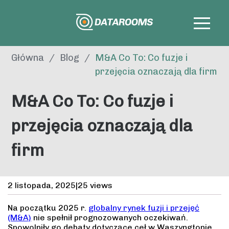
Główna
/
Blog
/
M&A Co To: Co fuzje i
przejęcia oznaczają dla firm
M&A Co To: Co fuzje i
przejęcia oznaczają dla
firm
2 listopada, 2025
|
25 views
Na początku 2025 r.
globalny rynek fuzji i przejęć
(M&A)
nie spełnił prognozowanych oczekiwań.
Spowolniły go debaty dotyczące ceł w Waszyngtonie,