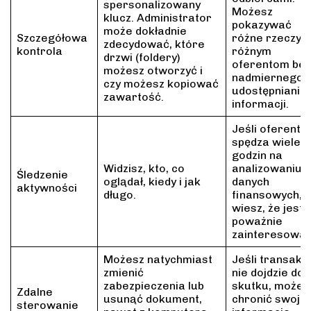
spersonalizowany
Możesz
klucz. Administrator
pokazywać
może dokładnie
Szczegółowa
różne rzeczy
zdecydować, które
kontrola
różnym
drzwi (foldery)
oferentom bez
możesz otworzyć i
nadmiernego
czy możesz kopiować
udostępniania
zawartość.
informacji.
Jeśli oferent
spędza wiele
godzin na
Widzisz, kto, co
analizowaniu
Śledzenie
oglądał, kiedy i jak
danych
aktywności
długo.
finansowych,
wiesz, że jest
poważnie
zainteresowan
Możesz natychmiast
Jeśli transakc
zmienić
nie dojdzie do
zabezpieczenia lub
skutku, możes
Zdalne
usunąć dokument,
chronić swoje
sterowanie