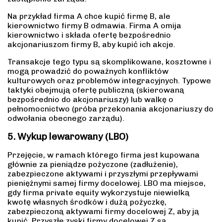
Na przykład firma A chce kupić firmę B, ale
kierownictwo firmy B odmawia. Firma A omija
kierownictwo i składa ofertę bezpośrednio
akcjonariuszom firmy B, aby kupić ich akcje.
Transakcje tego typu są skomplikowane, kosztowne i
mogą prowadzić do poważnych konfliktów
kulturowych oraz problemów integracyjnych. Typowe
taktyki obejmują ofertę publiczną (skierowaną
bezpośrednio do akcjonariuszy) lub walkę o
pełnomocnictwo (próba przekonania akcjonariuszy do
odwołania obecnego zarządu).
5. Wykup lewarowany (LBO)
Przejęcie, w ramach którego firma jest kupowana
głównie za pieniądze pożyczone (zadłużenie),
zabezpieczone aktywami i przyszłymi przepływami
pieniężnymi samej firmy docelowej. LBO ma miejsce,
gdy firma private equity wykorzystuje niewielką
kwotę własnych środków i dużą pożyczkę,
zabezpieczoną aktywami firmy docelowej Z, aby ją
kupić. Przyszłe zyski firmy docelowej Z są