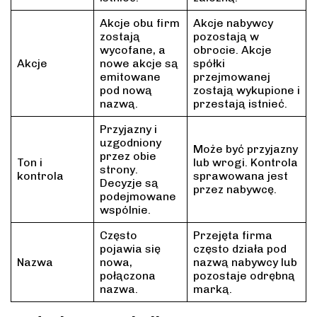
Akcje obu firm
Akcje nabywcy
zostają
pozostają w
wycofane, a
obrocie. Akcje
Akcje
nowe akcje są
spółki
emitowane
przejmowanej
pod nową
zostają wykupione i
nazwą.
przestają istnieć.
Przyjazny i
uzgodniony
Może być przyjazny
przez obie
Ton i
lub wrogi. Kontrola
strony.
kontrola
sprawowana jest
Decyzje są
przez nabywcę.
podejmowane
wspólnie.
Często
Przejęta firma
pojawia się
często działa pod
Nazwa
nowa,
nazwą nabywcy lub
połączona
pozostaje odrębną
nazwa.
marką.