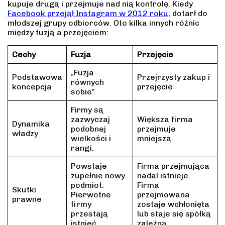
kupuje drugą i przejmuje nad nią kontrolę. Kiedy
Facebook przejął Instagram w 2012 roku
, dotarł do
młodszej grupy odbiorców. Oto kilka innych różnic
między fuzją a przejęciem:
Cechy
Fuzja
Przejęcie
„Fuzja
Podstawowa
Przejrzysty zakup i
równych
koncepcja
przejęcie
sobie”
Firmy są
zazwyczaj
Większa firma
Dynamika
podobnej
przejmuje
władzy
wielkości i
mniejszą.
rangi.
Powstaje
Firma przejmująca
zupełnie nowy
nadal istnieje.
podmiot.
Firma
Skutki
Pierwotne
przejmowana
prawne
firmy
zostaje wchłonięta
przestają
lub staje się spółką
istnieć.
zależną.