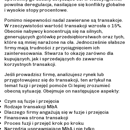
powolna deregulacja, nasilające się konflikty globalne
i wysokie stopy procentowe.
Pomimo niepewności nadal zawierane są transakcje.
W rzeczywistości wartość transakcji wzrosła o 15%.
Obecnie nabywcy koncentrują się na silnych,
generujących gotówkę przedsiębiorstwach oraz tych,
które są mniej narażone na cła. Jednocześnie słabsze
firmy mają trudności z przyciągnięciem ich
zainteresowania. Stwarza to okazję zarówno dla
kupujących, jak i sprzedających do zawarcia
korzystnych transakcji.
Jeśli prowadzisz firmę, analizujesz rynek lub
przygotowujesz się do transakcji, ten artykuł na
temat fuzji i przejęć pomoże Ci lepiej zrozumieć
obecną sytuację. Obejmuje on następujące aspekty:
Czym są fuzje i przejęcia
Rodzaje transakcji M&A
Dlaczego firmy angażują się w fuzje i przejęcia
Finansowa strona transakcji
Proces fuzji i przejęć krok po kroku
Narzędzia usprawniające M&A i nie tylko