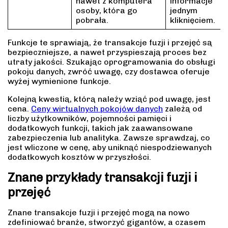
nawet z komputera
informacje
osoby, która go
jednym
pobrała.
kliknięciem.
Funkcje te sprawiają, że transakcje fuzji i przejęć są
bezpieczniejsze, a nawet przyspieszają proces bez
utraty jakości. Szukając oprogramowania do obsługi
pokoju danych, zwróć uwagę, czy dostawca oferuje
wyżej wymienione funkcje.
Kolejną kwestią, którą należy wziąć pod uwagę, jest
cena.
Ceny wirtualnych pokojów danych
zależą od
liczby użytkowników, pojemności pamięci i
dodatkowych funkcji, takich jak zaawansowane
zabezpieczenia lub analityka. Zawsze sprawdzaj, co
jest wliczone w cenę, aby uniknąć niespodziewanych
dodatkowych kosztów w przyszłości.
Znane przykłady transakcji fuzji i
przejęć
Znane transakcje fuzji i przejęć mogą na nowo
zdefiniować branże, stworzyć gigantów, a czasem