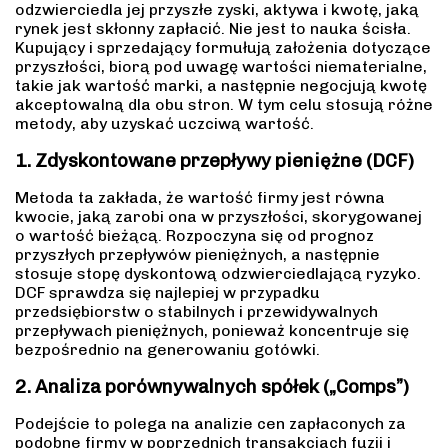
odzwierciedla jej przyszłe zyski, aktywa i kwotę, jaką
rynek jest skłonny zapłacić. Nie jest to nauka ścisła.
Kupujący i sprzedający formułują założenia dotyczące
przyszłości, biorą pod uwagę wartości niematerialne,
takie jak wartość marki, a następnie negocjują kwotę
akceptowalną dla obu stron. W tym celu stosują różne
metody, aby uzyskać uczciwą wartość.
1. Zdyskontowane przepływy pieniężne (DCF)
Metoda ta zakłada, że wartość firmy jest równa
kwocie, jaką zarobi ona w przyszłości, skorygowanej
o wartość bieżącą. Rozpoczyna się od prognoz
przyszłych przepływów pieniężnych, a następnie
stosuje stopę dyskontową odzwierciedlającą ryzyko.
DCF sprawdza się najlepiej w przypadku
przedsiębiorstw o stabilnych i przewidywalnych
przepływach pieniężnych, ponieważ koncentruje się
bezpośrednio na generowaniu gotówki.
2. Analiza porównywalnych spółek („Comps”)
Podejście to polega na analizie cen zapłaconych za
podobne firmy w poprzednich transakcjach fuzji i