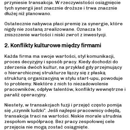
przyniesie transakcja. W rzeczywistości osiągnięcie
tych synergii jest znacznie droższe i trwa znacznie
dłużej niż planowano.
Ostatecznie nabywca płaci premię za synergie, które
nigdy nie zostaną zrealizowane. Oznacza to
zniszczenie wartości i niski zwrot z inwestycji.
2. Konflikty kulturowe między firmami
Każda firma ma swoje wartości, styl komunikacji,
proces decyzyjny i sposób pracy. Kiedy dochodzi do
zderzenia dwóch kultur, na przykład gdy przejmujący
o hierarchicznej strukturze łączy się z płaską
strukturą organizacyjną w stylu start-upu, powoduje
to problemy. Niektóre z nich to niezadowolenie
pracowników, odpływ talentów, konflikty wewnętrzne i
paraliż operacyjny.
Niestety, w transakcjach fuzji i przejęć często pomija
się „czynnik ludzki”. Jeśli najlepsi pracownicy odejdą,
transakcja traci na wartości. Niskie morale utrudnia
zespołom współpracę. Bez pracy zespołowej cele
przejęcia nie mogą zostać osiągnięte.