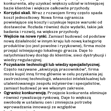
konkurenta, aby uzyskać większy udział w istniejącej
bazie klientów i większe całkowite przychody.
Korzyści skali.
Wraz z rozwojem firmy często spada
koszt jednostkowy. Nowa firma ogranicza
powielające się koszty i uzyskuje lepsze warunki od
dostawców. Rozłada również duże wydatki, takie jak
badania i rozwój, na większe przychody.
Wejście na nowe rynki.
Zamiast budować od podstaw
nową działalność w innym kraju lub nową kategorię
produktów (co jest powolne i ryzykowne), firma może
przejąć istniejącego lokalnego gracza. Daje to
natychmiastowy dostęp do klientów, sieci dystrybucji i
wiedzy regulacyjnej.
Pozyskanie technologii lub wiedzy specjalistycznej.
Często nazywane „akwizycją pracowników”, firma
może kupić inną firmę głównie w celu pozyskania jej
zastrzeżonej technologii, własności intelektualnej lub
utalentowanego zespołu inżynierów i specjalistów,
zamiast budować je we własnym zakresie.
Ogranicz konkurencję.
Przejęcie konkurenta eliminuje
również rywalizację rynkową. Daje to większą
swobodę w ustalaniu cen i zmniejsza potrzebę
wprowadzania innowacji ze względów