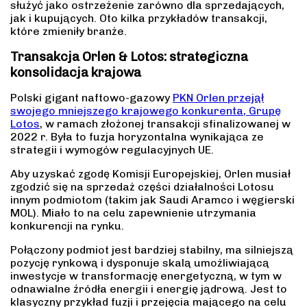
służyć jako ostrzeżenie zarówno dla sprzedających,
jak i kupujących. Oto kilka przykładów transakcji,
które zmieniły branże.
Transakcja Orlen & Lotos: strategiczna
konsolidacja krajowa
Polski gigant naftowo-gazowy
PKN Orlen przejął
swojego mniejszego krajowego konkurenta, Grupę
Lotos
, w ramach złożonej transakcji sfinalizowanej w
2022 r. Była to fuzja horyzontalna wynikająca ze
strategii i wymogów regulacyjnych UE.
Aby uzyskać zgodę Komisji Europejskiej, Orlen musiał
zgodzić się na sprzedaż części działalności Lotosu
innym podmiotom (takim jak Saudi Aramco i węgierski
MOL). Miało to na celu zapewnienie utrzymania
konkurencji na rynku.
Połączony podmiot jest bardziej stabilny, ma silniejszą
pozycję rynkową i dysponuje skalą umożliwiającą
inwestycje w transformację energetyczną, w tym w
odnawialne źródła energii i energię jądrową. Jest to
klasyczny przykład fuzji i przejęcia mającego na celu