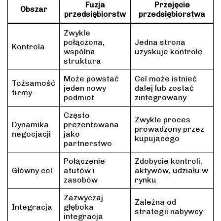
Fuzja
Przejęcie
Obszar
przedsiębiorstw
przedsiębiorstwa
Zwykle
połączona,
Jedna strona
Kontrola
wspólna
uzyskuje kontrolę
struktura
Może powstać
Cel może istnieć
Tożsamość
jeden nowy
dalej lub zostać
firmy
podmiot
zintegrowany
Często
Zwykle proces
Dynamika
prezentowana
prowadzony przez
negocjacji
jako
kupującego
partnerstwo
Połączenie
Zdobycie kontroli,
Główny cel
atutów i
aktywów, udziału w
zasobów
rynku
Zazwyczaj
Zależna od
Integracja
głęboka
strategii nabywcy
integracja