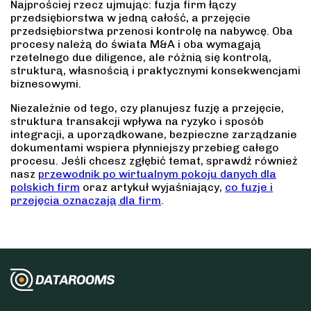
Najprościej rzecz ujmując: fuzja firm łączy
przedsiębiorstwa w jedną całość, a przejęcie
przedsiębiorstwa przenosi kontrolę na nabywcę. Oba
procesy należą do świata M&A i oba wymagają
rzetelnego due diligence, ale różnią się kontrolą,
strukturą, własnością i praktycznymi konsekwencjami
biznesowymi.
Niezależnie od tego, czy planujesz fuzję a przejęcie,
struktura transakcji wpływa na ryzyko i sposób
integracji, a uporządkowane, bezpieczne zarządzanie
dokumentami wspiera płynniejszy przebieg całego
procesu. Jeśli chcesz zgłębić temat, sprawdź również
nasz
przewodnik po wirtualnym pokoju danych dla
polskich firm
oraz artykuł wyjaśniający,
co fuzje i
przejęcia oznaczają dla firm
.