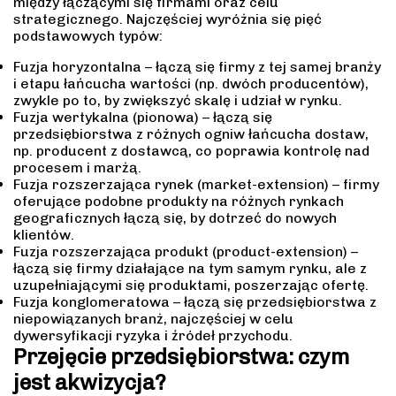
między łączącymi się firmami oraz celu
strategicznego. Najczęściej wyróżnia się pięć
podstawowych typów:
Fuzja horyzontalna – łączą się firmy z tej samej branży
i etapu łańcucha wartości (np. dwóch producentów),
zwykle po to, by zwiększyć skalę i udział w rynku.
Fuzja wertykalna (pionowa) – łączą się
przedsiębiorstwa z różnych ogniw łańcucha dostaw,
np. producent z dostawcą, co poprawia kontrolę nad
procesem i marżą.
Fuzja rozszerzająca rynek (market-extension) – firmy
oferujące podobne produkty na różnych rynkach
geograficznych łączą się, by dotrzeć do nowych
klientów.
Fuzja rozszerzająca produkt (product-extension) –
łączą się firmy działające na tym samym rynku, ale z
uzupełniającymi się produktami, poszerzając ofertę.
Fuzja konglomeratowa – łączą się przedsiębiorstwa z
niepowiązanych branż, najczęściej w celu
dywersyfikacji ryzyka i źródeł przychodu.
Przejęcie przedsiębiorstwa: czym
jest akwizycja?