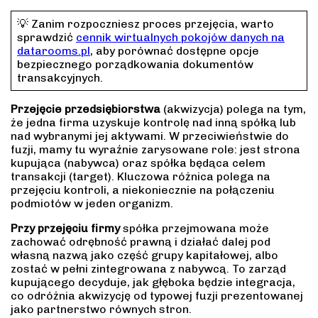
💡 Zanim rozpoczniesz proces przejęcia, warto
sprawdzić
cennik wirtualnych pokojów danych na
datarooms.pl
, aby porównać dostępne opcje
bezpiecznego porządkowania dokumentów
transakcyjnych.
Przejęcie przedsiębiorstwa
(akwizycja) polega na tym,
że jedna firma uzyskuje kontrolę nad inną spółką lub
nad wybranymi jej aktywami. W przeciwieństwie do
fuzji, mamy tu wyraźnie zarysowane role: jest strona
kupująca (nabywca) oraz spółka będąca celem
transakcji (target). Kluczowa różnica polega na
przejęciu kontroli, a niekoniecznie na połączeniu
podmiotów w jeden organizm.
Przy
przejęciu firmy
spółka przejmowana może
zachować odrębność prawną i działać dalej pod
własną nazwą jako część grupy kapitałowej, albo
zostać w pełni zintegrowana z nabywcą. To zarząd
kupującego decyduje, jak głęboka będzie integracja,
co odróżnia akwizycję od typowej fuzji prezentowanej
jako partnerstwo równych stron.