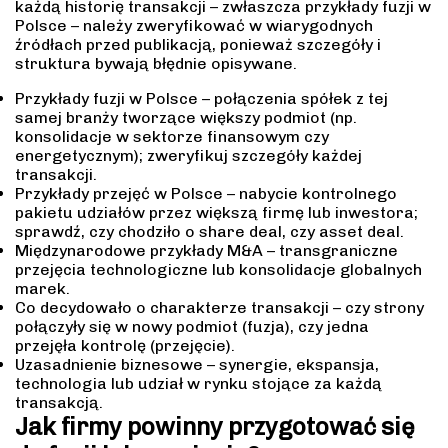
każdą historię transakcji – zwłaszcza przykłady fuzji w
Polsce – należy zweryfikować w wiarygodnych
źródłach przed publikacją, ponieważ szczegóły i
struktura bywają błędnie opisywane.
Przykłady fuzji w Polsce – połączenia spółek z tej
samej branży tworzące większy podmiot (np.
konsolidacje w sektorze finansowym czy
energetycznym); zweryfikuj szczegóły każdej
transakcji.
Przykłady przejęć w Polsce – nabycie kontrolnego
pakietu udziałów przez większą firmę lub inwestora;
sprawdź, czy chodziło o share deal, czy asset deal.
Międzynarodowe przykłady M&A – transgraniczne
przejęcia technologiczne lub konsolidacje globalnych
marek.
Co decydowało o charakterze transakcji – czy strony
połączyły się w nowy podmiot (fuzja), czy jedna
przejęła kontrolę (przejęcie).
Uzasadnienie biznesowe – synergie, ekspansja,
technologia lub udział w rynku stojące za każdą
transakcją.
Jak firmy powinny przygotować się